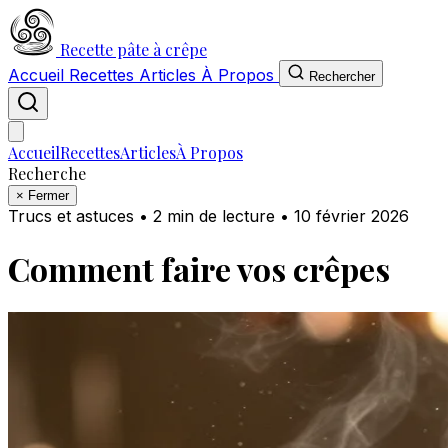
Recette pâte à crêpe
Accueil
Recettes
Articles
À Propos
Rechercher
Accueil
Recettes
Articles
À Propos
Recherche
×
Fermer
Trucs et astuces
•
2 min de lecture
•
10 février 2026
Comment faire vos crêpes