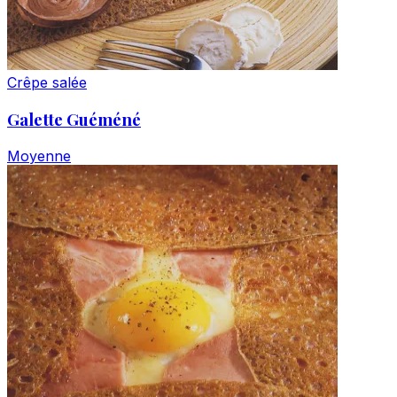
Crêpe salée
Galette Guéméné
Moyenne